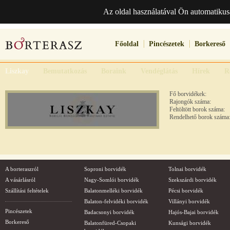
Az oldal használatával Ön automatikus
Főoldal
Pincészetek
Borkereső
Liszkay
Bemutatkozás
Boraink
Vendéglátás
Hírek
R
Fő borvidékek:
Rajongók száma:
Feltöltött borok száma:
Rendelhető borok száma
A borteraszról
Soproni borvidék
Tolnai borvidék
A vásárlásról
Nagy-Somlói borvidék
Szekszárdi borvidék
Szállítási feltételek
Balatonmelléki borvidék
Pécsi borvidék
Balaton-felvidéki borvidék
Villányi borvidék
Pincészetek
Badacsonyi borvidék
Hajós-Bajai borvidék
Borkereső
Balatonfüred-Csopaki
Kunsági borvidék