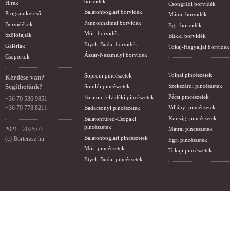
borvidék
Hírek
Csongrádi borvidék
Balatonboglári borvidék
Programkereső
Mátrai borvidék
Pannonhalmai borvidék
Borvidékek
Egri borvidék
Móri borvidék
Szőlőfajták
Bükki borvidék
Etyek-Budai borvidék
Galériák
Tokaj-Hegyaljai borvidék
Ászár-Neszmélyi borvidék
Csoportok
Tolnai pincészetek
Soproni pincészetek
Kérdése van?
Segíthetünk?
Szekszárdi pincészetek
Somlói pincészetek
Pécsi pincészetek
Balaton-felvidéki pincészetek
+36 70 536 9851
+36 70 778 8211
Villányi pincészetek
Badacsonyi pincészetek
Kunsági pincészetek
Balatonfüred-Csopaki
pincészetek
2021 - 2025.03
Mátrai pincészetek
Balatonboglári pincészetek
(c) Borterasz.hu
Egri pincészetek
Móri pincészetek
Tokaji pincészetek
Etyek-Budai pincészetek