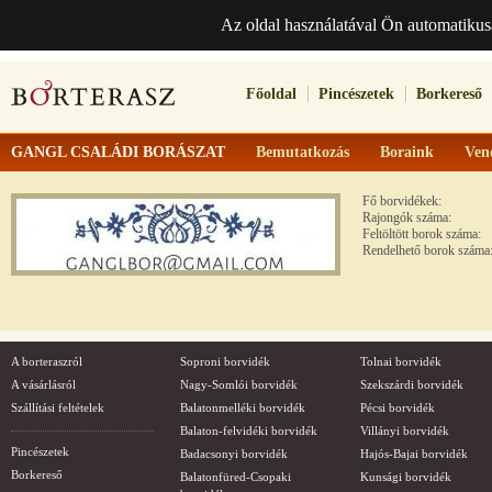
Az oldal használatával Ön automatikus
Főoldal
Pincészetek
Borkereső
GANGL CSALÁDI BORÁSZAT
Bemutatkozás
Boraink
Ven
Fő borvidékek:
Rajongók száma:
Feltöltött borok száma:
Rendelhető borok száma
A borteraszról
Soproni borvidék
Tolnai borvidék
A vásárlásról
Nagy-Somlói borvidék
Szekszárdi borvidék
Szállítási feltételek
Balatonmelléki borvidék
Pécsi borvidék
Balaton-felvidéki borvidék
Villányi borvidék
Pincészetek
Badacsonyi borvidék
Hajós-Bajai borvidék
Borkereső
Balatonfüred-Csopaki
Kunsági borvidék