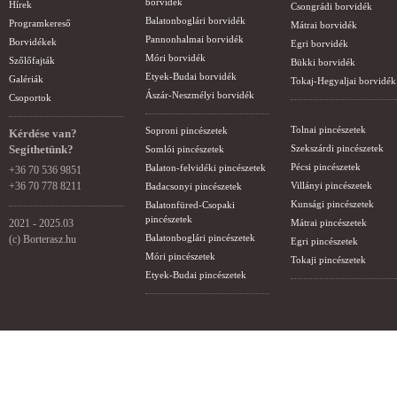
borvidék
Hírek
Csongrádi borvidék
Balatonboglári borvidék
Programkereső
Mátrai borvidék
Pannonhalmai borvidék
Borvidékek
Egri borvidék
Móri borvidék
Szőlőfajták
Bükki borvidék
Etyek-Budai borvidék
Galériák
Tokaj-Hegyaljai borvidék
Ászár-Neszmélyi borvidék
Csoportok
Tolnai pincészetek
Soproni pincészetek
Kérdése van?
Segíthetünk?
Szekszárdi pincészetek
Somlói pincészetek
Pécsi pincészetek
Balaton-felvidéki pincészetek
+36 70 536 9851
+36 70 778 8211
Villányi pincészetek
Badacsonyi pincészetek
Kunsági pincészetek
Balatonfüred-Csopaki
pincészetek
2021 - 2025.03
Mátrai pincészetek
Balatonboglári pincészetek
(c) Borterasz.hu
Egri pincészetek
Móri pincészetek
Tokaji pincészetek
Etyek-Budai pincészetek