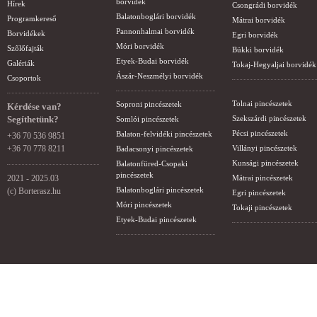
borvidék
Hírek
Csongrádi borvidék
Balatonboglári borvidék
Programkereső
Mátrai borvidék
Pannonhalmai borvidék
Borvidékek
Egri borvidék
Móri borvidék
Szőlőfajták
Bükki borvidék
Etyek-Budai borvidék
Galériák
Tokaj-Hegyaljai borvidék
Ászár-Neszmélyi borvidék
Csoportok
Tolnai pincészetek
Soproni pincészetek
Kérdése van?
Segíthetünk?
Szekszárdi pincészetek
Somlói pincészetek
Pécsi pincészetek
Balaton-felvidéki pincészetek
+36 70 536 9851
+36 70 778 8211
Villányi pincészetek
Badacsonyi pincészetek
Kunsági pincészetek
Balatonfüred-Csopaki
pincészetek
2021 - 2025.03
Mátrai pincészetek
Balatonboglári pincészetek
(c) Borterasz.hu
Egri pincészetek
Móri pincészetek
Tokaji pincészetek
Etyek-Budai pincészetek