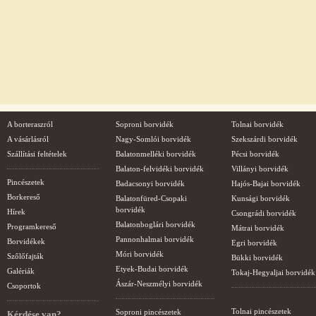
A borteraszról
Soproni borvidék
Tolnai borvidék
A vásárlásról
Nagy-Somlói borvidék
Szekszárdi borvidék
Szállítási feltételek
Balatonmelléki borvidék
Pécsi borvidék
Balaton-felvidéki borvidék
Villányi borvidék
Pincészetek
Badacsonyi borvidék
Hajós-Bajai borvidék
Borkereső
Balatonfüred-Csopaki
Kunsági borvidék
borvidék
Hírek
Csongrádi borvidék
Balatonboglári borvidék
Programkereső
Mátrai borvidék
Pannonhalmai borvidék
Borvidékek
Egri borvidék
Móri borvidék
Szőlőfajták
Bükki borvidék
Etyek-Budai borvidék
Galériák
Tokaj-Hegyaljai borvidék
Ászár-Neszmélyi borvidék
Csoportok
Tolnai pincészetek
Soproni pincészetek
Kérdése van?