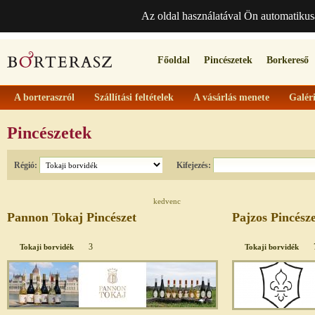
Az oldal használatával Ön automatikus
Főoldal
Pincészetek
Borkereső
A borteraszról
Szállítási feltételek
A vásárlás menete
Galér
Pincészetek
Régió:
Kifejezés:
kedvenc
Pannon Tokaj Pincészet
Pajzos Pincész
3
Tokaji borvidék
Tokaji borvidék