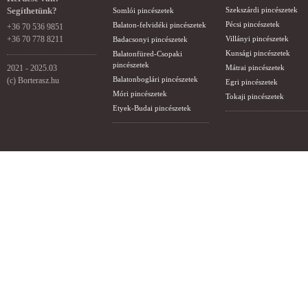
Segíthetünk?
Szekszárdi pincészetek
Somlói pincészetek
Pécsi pincészetek
Balaton-felvidéki pincészetek
+36 70 536 9851
+36 70 778 8211
Villányi pincészetek
Badacsonyi pincészetek
Kunsági pincészetek
Balatonfüred-Csopaki
pincészetek
2021 - 2025.03
Mátrai pincészetek
Balatonboglári pincészetek
(c) Borterasz.hu
Egri pincészetek
Móri pincészetek
Tokaji pincészetek
Etyek-Budai pincészetek