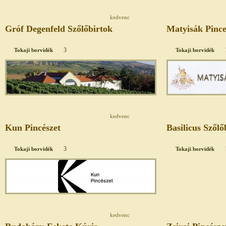
kedvenc
Gróf Degenfeld Szőlőbirtok
Matyisák Pinc
3
Tokaji borvidék
Tokaji borvidék
kedvenc
Kun Pincészet
Basilicus Szőlő
3
Tokaji borvidék
Tokaji borvidék
kedvenc