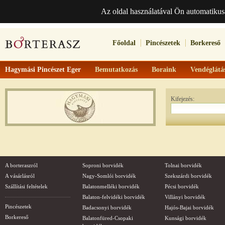
Az oldal használatával Ön automatikus
Főoldal
Pincészetek
Borkereső
Hagymási Pincészet Eger
Bemutatkozás
Boraink
Vendéglátá
Kifejezés:
A borteraszról
Soproni borvidék
Tolnai borvidék
A vásárlásról
Nagy-Somlói borvidék
Szekszárdi borvidék
Szállítási feltételek
Balatonmelléki borvidék
Pécsi borvidék
Balaton-felvidéki borvidék
Villányi borvidék
Pincészetek
Badacsonyi borvidék
Hajós-Bajai borvidék
Borkereső
Balatonfüred-Csopaki
Kunsági borvidék