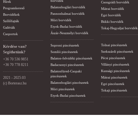
borvidék
Hírek
Csongrádi borvidék
Balatonboglári borvidék
Programkereső
Mátrai borvidék
Pannonhalmai borvidék
Borvidékek
Egri borvidék
Móri borvidék
Szőlőfajták
Bükki borvidék
Etyek-Budai borvidék
Galériák
Tokaj-Hegyaljai borvidék
Ászár-Neszmélyi borvidék
Csoportok
Tolnai pincészetek
Soproni pincészetek
Kérdése van?
Segíthetünk?
Szekszárdi pincészetek
Somlói pincészetek
Pécsi pincészetek
Balaton-felvidéki pincészetek
+36 70 536 9851
+36 70 778 8211
Villányi pincészetek
Badacsonyi pincészetek
Kunsági pincészetek
Balatonfüred-Csopaki
pincészetek
2021 - 2025.03
Mátrai pincészetek
Balatonboglári pincészetek
(c) Borterasz.hu
Egri pincészetek
Móri pincészetek
Tokaji pincészetek
Etyek-Budai pincészetek