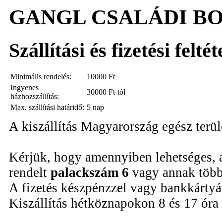
GANGL CSALÁDI B
Szállítási és fizetési felté
Minimális rendelés:
10000
Ft
Ingyenes
30000 Ft-tól
házhozszállítás:
Max. szállítási határidő:
5 nap
A kiszállítás Magyarország egész terü
Kérjük, hogy amennyiben lehetséges, 
rendelt
palackszám 6
vagy annak több
A fizetés készpénzzel vagy bankkártyáv
Kiszállítás hétköznapokon 8 és 17 óra 