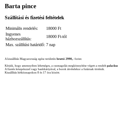
Barta pince
Szállítási és fizetési feltételek
Minimális rendelés:
18000
Ft
Ingyenes
18000 Ft-tól
házhozszállítás:
Max. szállítási határidő:
7 nap
A kiszállítás Magyarország egész területén
bruttó 2990,-
forint.
Kérjük, hogy amennyiben lehetséges, a csomagolás megkönnyítése végett a rendelt
palacks
A fizetés készpénzzel vagy bankkártyával, a borok átvételekor a futárnak történik.
Kiszállítás hétköznapokon 8 és 17 óra között.