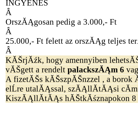
INGYENES
Â
OrszĂĄgosan pedig a 3.000,- Ft
Â
25.000,- Ft felett az orszĂĄg teljes
Â
KĂŠrjĂźk, hogy amennyiben lehetsĂ
vĂŠgett a rendelt
palackszĂĄm 6
vag
A fizetĂŠs kĂŠszpĂŠnzzel , a borok
elĹre utalĂĄssal, szĂĄllĂ­tĂĄsi cĂ­mt
KiszĂĄllĂ­tĂĄs hĂŠtkĂśznapokon 8 