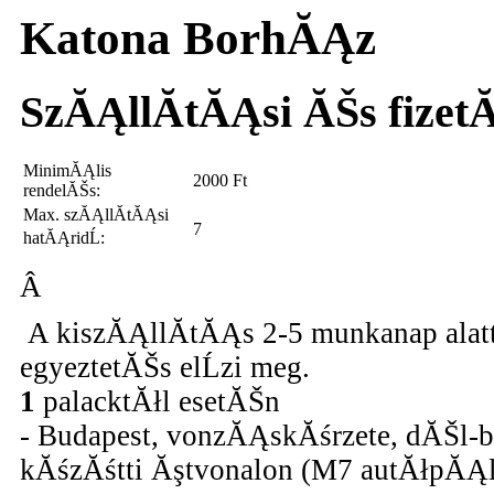
Katona BorhĂĄz
SzĂĄllĂ­tĂĄsi ĂŠs fizetĂ
MinimĂĄlis
2000
Ft
rendelĂŠs:
Max. szĂĄllĂ­tĂĄsi
7
hatĂĄridĹ:
Â
A kiszĂĄllĂ­tĂĄs 2-5 munkanap alatt
egyeztetĂŠs elĹzi meg.
1
palacktĂłl esetĂŠn
- Budapest, vonzĂĄskĂśrzete, dĂŠl-b
kĂśzĂśtti Ăştvonalon (M7 autĂłpĂĄ