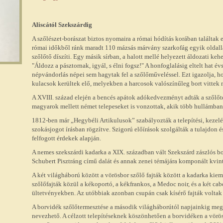
Aliscától Szekszárdig
A szőlészet-borászat biztos nyomaira a római hódítás korában találtak
római időkből ránk maradt 110 mázsás márvány szarkofág egyik oldall
szőlőtő díszíti. Egy másik sírban, a halott mellé helyezett áldozati kehe
"Áldozz a pásztornak, igyál, s élni fogsz!" A honfoglalásig eltelt hat év
népvándorlás népei sem hagytak fel a szőlőműveléssel. Ezt igazolja, 
kulacsok kerültek elő, melyekben a harcosok valószínűleg bort vittek
A XVIII. század elején a bencés apátok adókedvezményt adták a szőlőt
magyarok mellett német telepeseket is vonzottak, akik több hullámban
1812-ben már „Hegybéli Artikulusok” szabályozták a telepítési, kezelé
szokásjogot írásban rögzítve. Szigorú előírások szolgálták a tulajdon
felfogott érdekek alapján.
A nemes szekszárdi kadarka a XIX. században vált Szekszárd zászlós bo
Schubert Pisztráng című dalát és annak zenei témájára komponált kvinte
A két világháború között a vörösbor szőlő fajták között a kadarka kiem
szőlőfajták közül a kékoportó, a kékfrankos, a Medoc noir, és a két cab
ültetvényekben. Az utóbbiak azonban csupán csak kísérő fajták voltak
A borvidék szőlőtermesztése a második világháborútól napjainkig megt
nevezhető. A célzott telepítéseknek köszönhetően a borvidéken a vörö