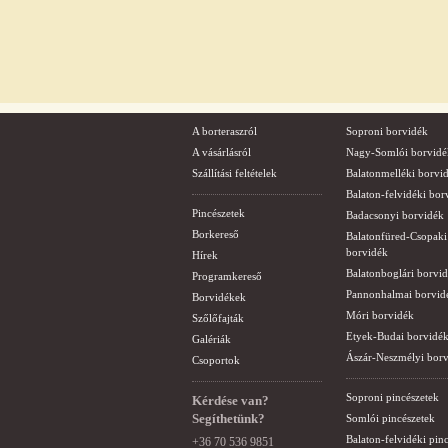
A borteraszról
Soproni borvidék
A vásárlásról
Nagy-Somlói borvidé
Szállítási feltételek
Balatonmelléki borvi
Balaton-felvidéki bor
Pincészetek
Badacsonyi borvidék
Borkereső
Balatonfüred-Csopaki
borvidék
Hírek
Balatonboglári borvi
Programkereső
Pannonhalmai borvid
Borvidékek
Móri borvidék
Szőlőfajták
Etyek-Budai borvidé
Galériák
Ászár-Neszmélyi bor
Csoportok
Soproni pincészetek
Kérdése van?
Segíthetünk?
Somlói pincészetek
Balaton-felvidéki pin
+36 70 536 9851