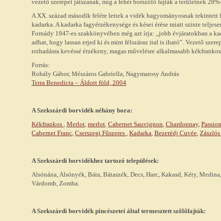
vezető szerepet játszanak, míg a fehér borszőlő fajták a területnek 28%-
A XX. század második felére lettek a vidék hagyományosnak tekintett faj
kadarka. A kadarka fagyérzékenysége és kései érése miatt szinte teljes
Fornády 1947-es szakkönyvében még azt írja: „jobb évjáratokban a ka
adhat, hogy lassan erjed ki és mint félszáraz ital is iható”. Vezető szer
rothadásra kevéssé érzékeny, magas művelésre alkalmasabb kékfrankos f
Forrás:
Rohály Gábor, Mészáros Gabriella, Nagymarosy András
Terra Benedicta – Áldott föld, 2004
A
Szekszárdi
borvidék néhány bora:
Kékfrankos
,
Merlot
,
merlot
,
Cabernet Sauvignon
,
Chardonnay
,
Passion
Cabernet Franc
,
Cserszegi Fűszeres
,
Kadarka
,
Bezerédj Cuvée
,
Zászlós
A Szekszárdi borvidékhez tartozó települések:
Alsónána, Alsónyék, Báta, Bátaszék, Decs, Harc, Kakasd, Kéty, Medina,
Várdomb, Zomba.
A
Szekszárdi
borvidék pincészetei által termesztett szőlőfajták: