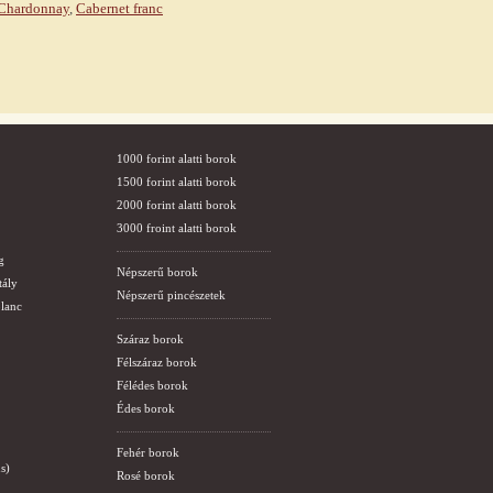
Chardonnay
,
Cabernet franc
1000 forint alatti borok
1500 forint alatti borok
2000 forint alatti borok
3000 froint alatti borok
g
Népszerű borok
tály
Népszerű pincészetek
lanc
Száraz borok
Félszáraz borok
Félédes borok
Édes borok
Fehér borok
s)
Rosé borok
i