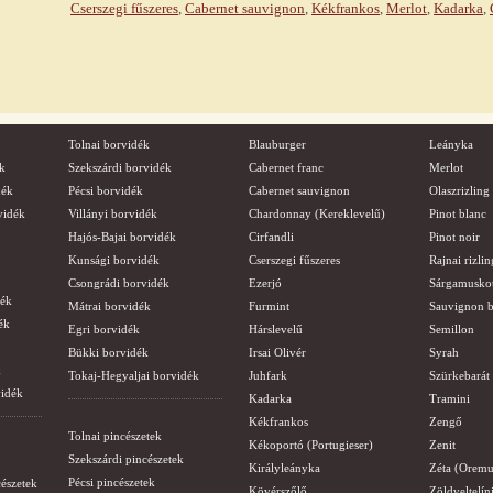
Cserszegi fűszeres
,
Cabernet sauvignon
,
Kékfrankos
,
Merlot
,
Kadarka
,
Tolnai borvidék
Blauburger
Leányka
k
Szekszárdi borvidék
Cabernet franc
Merlot
dék
Pécsi borvidék
Cabernet sauvignon
Olaszrizling
vidék
Villányi borvidék
Chardonnay (Kereklevelű)
Pinot blanc
Hajós-Bajai borvidék
Cirfandli
Pinot noir
Kunsági borvidék
Cserszegi fűszeres
Rajnai rizlin
Csongrádi borvidék
Ezerjó
Sárgamusko
dék
Mátrai borvidék
Furmint
Sauvignon b
ék
Egri borvidék
Hárslevelű
Semillon
Bükki borvidék
Irsai Olivér
Syrah
k
Tokaj-Hegyaljai borvidék
Juhfark
Szürkebarát
vidék
Kadarka
Tramini
Kékfrankos
Zengő
Tolnai pincészetek
Kékoportó (Portugieser)
Zenit
Szekszárdi pincészetek
Királyleányka
Zéta (Oremu
Pécsi pincészetek
cészetek
Kövérszőlő
Zöldveltelín