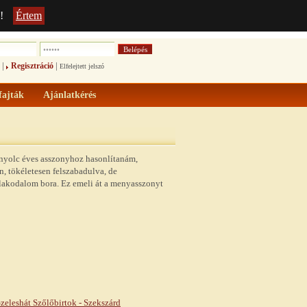
!
Értem
|
|
Regisztráció
Elfelejtett jelszó
fajták
Ajánlatkérés
nnyolc éves asszonyhoz hasonlítanám,
n, tökéletesen felszabadulva, de
a lakodalom bora. Ez emeli át a menyasszonyt
zeleshát Szőlőbirtok - Szekszárd