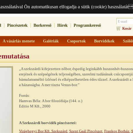
használatával Ön automatikusan elfogadja a sütik (cookie) használatát
l
Pincészetek
Borkereső
Hírek
Programkereső
Kosár
A vásárlás menete
Galériák
Csoportok
Borvidékek
Szőlő
emutatása
„A szekszárdi kifejezetten nőbor, éspedig leginkább huszonhét-huszo
erejének és szépségének teljességében, szerelmi tudásának csúcspontjá
bámulatraméltó ízléssel és elképzelhetetlen édes tűzzel. A szekszárdi 
a házasságba. A mer tiszta Venus-bor.”
Forrás:
Hamvas Béla: A bor filozófiája (144. o.)
Editio M Kft., 2000
A
Szekszárdi
borvidék pincészetei:
Virághegyi Bor Kft. Szekszárd
,
Szent Gaál Pincészet
,
Frankos Borház
,
S