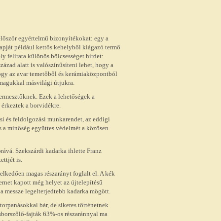
 először egyértelmű bizonyítékokat: egy a
apját például kettős kehelyből kiágazó termő
ly felirata különös bölcsességet hirdet:
század alatt is valószínűsíteni lehet, hogy a
hogy az avar temetőből és kerámiaközpontból
 magukkal másvilági útjukra.
ermesztőknek. Ezek a lehetőségek a
 érkeztek a borvidékre.
si és feldolgozási munkarendet, az eddigi
 és a minőség együttes védelmét a közösen
rává. Szekszárdi kadarka ihlette Franz
ttjét is.
elkedően magas részarányt foglalt el. A kék
ernet kapott még helyet az újtelepítésű
 a messze legelterjedtebb kadarka mögött.
orpanásokkal bár, de sikeres történetnek
sborszőlő-fajták 63%-os részaránnyal ma