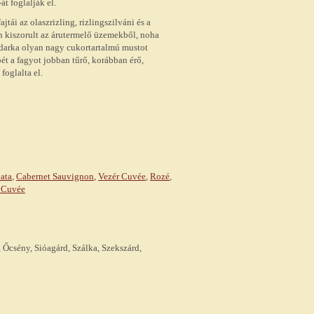
át foglalják el.
tái az olaszrizling, rizlingszilváni és a
en kiszorult az árutermelő üzemekből, noha
darka olyan nagy cukortartalmú mustot
epét a fagyot jobban tűrő, korábban érő,
oglalta el.
ata
,
Cabernet Sauvignon
,
Vezér Cuvée
,
Rozé
,
 Cuvée
 Őcsény, Sióagárd, Szálka, Szekszárd,