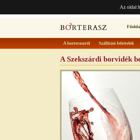
Az oldal 
Főolda
A borteraszról
Szállítási feltételek
A Szekszárdi borvidék b