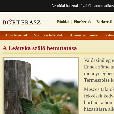
Az oldal használatával Ön automatikus
Főoldal
Pincészetek
Borkereső
A borteraszról
Szállítási feltételek
A vásárlás menete
Galér
A Leányka szőlő bemutatása
Valószínűleg 
Ennek zöme az
mennyiségben 
Termesztése ki
Meszes talajo
fekvések kedv
bort ad, a ho
házasításra al