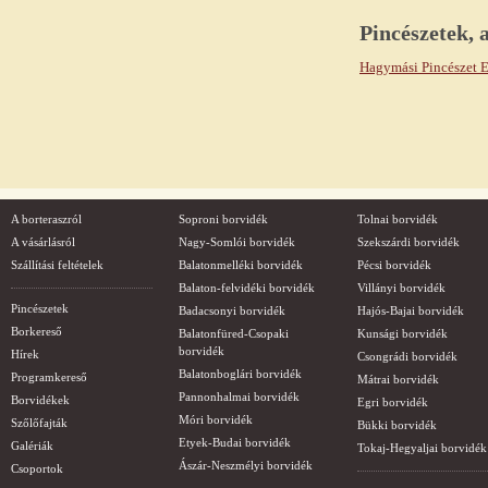
Pincészetek,
Hagymási Pincészet E
A borteraszról
Soproni borvidék
Tolnai borvidék
A vásárlásról
Nagy-Somlói borvidék
Szekszárdi borvidék
Szállítási feltételek
Balatonmelléki borvidék
Pécsi borvidék
Balaton-felvidéki borvidék
Villányi borvidék
Pincészetek
Badacsonyi borvidék
Hajós-Bajai borvidék
Borkereső
Balatonfüred-Csopaki
Kunsági borvidék
borvidék
Hírek
Csongrádi borvidék
Balatonboglári borvidék
Programkereső
Mátrai borvidék
Pannonhalmai borvidék
Borvidékek
Egri borvidék
Móri borvidék
Szőlőfajták
Bükki borvidék
Etyek-Budai borvidék
Galériák
Tokaj-Hegyaljai borvidék
Ászár-Neszmélyi borvidék
Csoportok