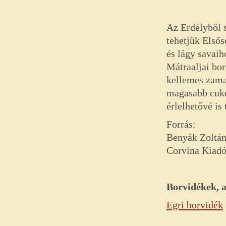
Az Erdélyből 
tehetjük Elsős
és lágy savaih
Mátraaljai bor
kellemes zamat
magasabb cuko
érlelhetővé is 
Forrás:
Benyák Zoltán
Corvina Kiadó
Borvidékek, 
Egri borvidék