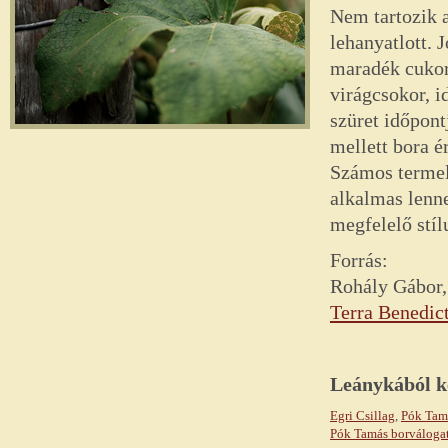
Nem tartozik a
lehanyatlott. 
maradék cukorr
virágcsokor, 
szüret időpon
mellett bora é
Számos termel
alkalmas lenne
megfelelő stíl
Forrás:
Rohály Gábor,
Terra Benedict
Leánykából ké
Egri Csillag
,
Pók Tam
Pók Tamás borváloga