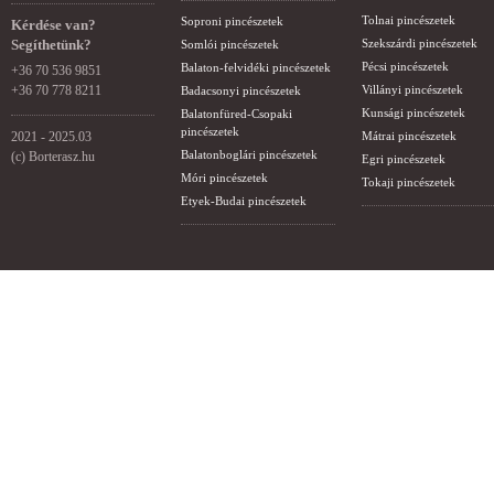
Tolnai pincészetek
Soproni pincészetek
Kérdése van?
Segíthetünk?
Szekszárdi pincészetek
Somlói pincészetek
Pécsi pincészetek
Balaton-felvidéki pincészetek
+36 70 536 9851
+36 70 778 8211
Villányi pincészetek
Badacsonyi pincészetek
Kunsági pincészetek
Balatonfüred-Csopaki
pincészetek
2021 - 2025.03
Mátrai pincészetek
Balatonboglári pincészetek
(c) Borterasz.hu
Egri pincészetek
Móri pincészetek
Tokaji pincészetek
Etyek-Budai pincészetek