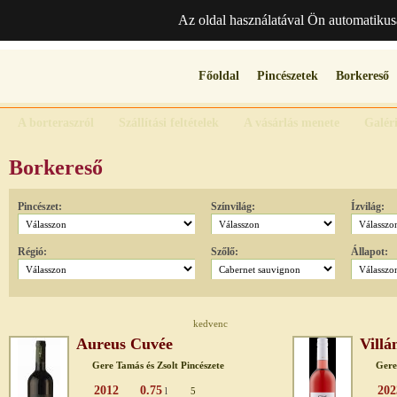
Az oldal használatával Ön automatikus
Főoldal
Pincészetek
Borkereső
A borteraszról
Szállítási feltételek
A vásárlás menete
Galér
Borkereső
Pincészet:
Színvilág:
Ízvilág:
Régió:
Szőlő:
Állapot:
kedvenc
Aureus Cuvée
Villá
Gere Tamás és Zsolt Pincészete
Gere
2012
0.75
202
l
5