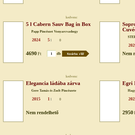
kedvenc
5 l Cabern Sauv Bag in Box
Sopro
Cuvé
Papp Pincészet Vonyarcvashegy
STE
2024
5
l
0
202
4690
Nem r
Ft
db
kedvenc
Elegancia ládába zárva
Egri 
Gere Tamás és Zsolt Pincészete
Hagy
2015
1
202
l
0
2950
Nem rendelhető