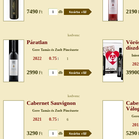
7490
2190
Ft
db
kedvenc
Páratlan
Vörös
dísz
Gere Tamás és Zsolt Pincészete
Inies
2022
0.75
l
1
202
2990
3990
Ft
db
kedvenc
Cabernet Sauvignon
Cabe
Válo
Gere Tamás és Zsolt Pincészete
Gere
2021
0.75
l
6
201
3290
5290
Ft
db