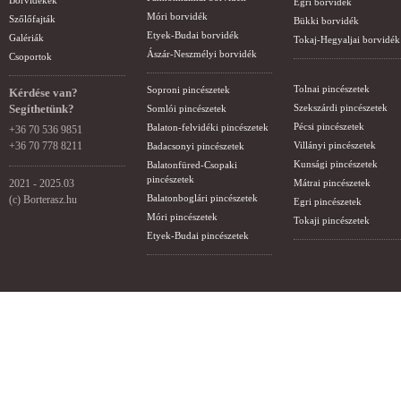
Borvidékek
Egri borvidék
Móri borvidék
Szőlőfajták
Bükki borvidék
Etyek-Budai borvidék
Galériák
Tokaj-Hegyaljai borvidék
Ászár-Neszmélyi borvidék
Csoportok
Tolnai pincészetek
Soproni pincészetek
Kérdése van?
Segíthetünk?
Szekszárdi pincészetek
Somlói pincészetek
Pécsi pincészetek
Balaton-felvidéki pincészetek
+36 70 536 9851
+36 70 778 8211
Villányi pincészetek
Badacsonyi pincészetek
Kunsági pincészetek
Balatonfüred-Csopaki
pincészetek
2021 - 2025.03
Mátrai pincészetek
Balatonboglári pincészetek
(c) Borterasz.hu
Egri pincészetek
Móri pincészetek
Tokaji pincészetek
Etyek-Budai pincészetek