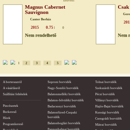
kedvenc
Magnus Cabernet
Csak 
Sauvignon
Gere
Canter Borház
201
2015
0.75
l
0
Nem rendelhető
Nem r
1
2
3
4
5
A borteraszról
Soproni borvidék
Tolnai borvidék
A vásárlásról
Nagy-Somlói borvidék
Szekszárdi borvidék
Szállítási feltételek
Balatonmelléki borvidék
Pécsi borvidék
Balaton-felvidéki borvidék
Villányi borvidék
Pincészetek
Badacsonyi borvidék
Hajós-Bajai borvidék
Borkereső
Balatonfüred-Csopaki
Kunsági borvidék
borvidék
Hírek
Csongrádi borvidék
Balatonboglári borvidék
Programkereső
Mátrai borvidék
Pannonhalmai borvidék