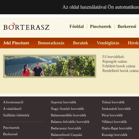
Az oldal használatával Ön automatikus
Főoldal
Pincészetek
Borkereső
Jekl Pincészet
Bemutatkozás
Boraink
Vendéglátás
Hírek
Fő borvidékek:
Rajongók száma:
Feltöltött borok száma:
Rendelhető borok száma
A borteraszról
Soproni borvidék
Tolnai borvidék
A vásárlásról
Nagy-Somlói borvidék
Szekszárdi borvidék
Szállítási feltételek
Balatonmelléki borvidék
Pécsi borvidék
Balaton-felvidéki borvidék
Villányi borvidék
Pincészetek
Badacsonyi borvidék
Hajós-Bajai borvidék
Borkereső
Balatonfüred-Csopaki
Kunsági borvidék