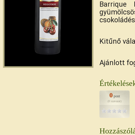
Barrique 
gyümölcsö
csokoládés,
Kitűnő vál
Ajánlott fo
Értékelése
0
pont
(0 szavazat)
Hozzászól