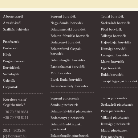
A borteraszról
Soproni borvidék
Tolnai borvidék
A vásárlásról
Nagy-Somlói borvidék
Szekszárdi borvidék
Szállítási feltételek
Balatonmelléki borvidék
Pécsi borvidék
Balaton-felvidéki borvidék
Villányi borvidék
Pincészetek
Badacsonyi borvidék
Hajós-Bajai borvidék
Borkereső
Balatonfüred-Csopaki
Kunsági borvidék
borvidék
Hírek
Csongrádi borvidék
Balatonboglári borvidék
Programkereső
Mátrai borvidék
Pannonhalmai borvidék
Borvidékek
Egri borvidék
Móri borvidék
Szőlőfajták
Bükki borvidék
Etyek-Budai borvidék
Galériák
Tokaj-Hegyaljai borvidék
Ászár-Neszmélyi borvidék
Csoportok
Tolnai pincészetek
Soproni pincészetek
Kérdése van?
Segíthetünk?
Szekszárdi pincészetek
Somlói pincészetek
Pécsi pincészetek
Balaton-felvidéki pincészetek
+36 70 536 9851
+36 70 778 8211
Villányi pincészetek
Badacsonyi pincészetek
Kunsági pincészetek
Balatonfüred-Csopaki
pincészetek
2021 - 2025.03
Mátrai pincészetek
Balatonboglári pincészetek
(c) Borterasz.hu
Egri pincészetek