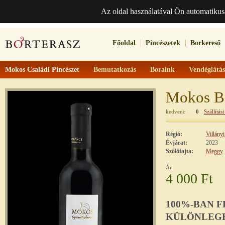
Az oldal használatával Ön automatikus
Főoldal
Pincészetek
Borkereső
Mokos Családi Pincészet
Bemutatkozás
Boraink
Vendéglátás
Mokos B
kedvenc
0
Szállítási
Régió:
Villány
Évjárat:
2023
Szőlőfajta:
Meggy
Ár
4 000 Ft
100%-BAN F
KÜLÖNLEGE