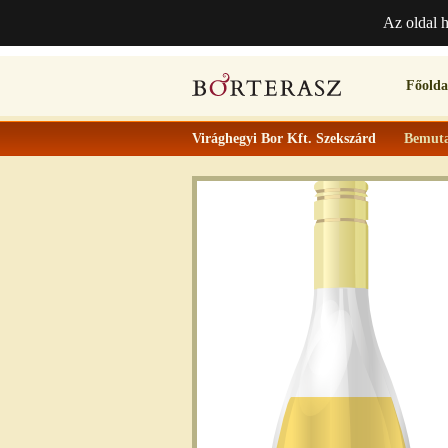
Az oldal 
Főolda
Virághegyi Bor Kft. Szekszárd
Bemuta