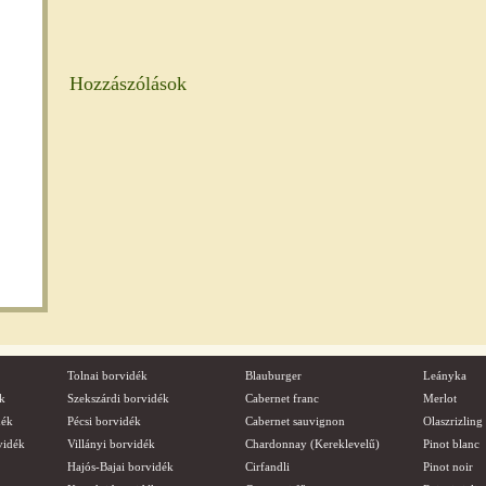
Hozzászólások
Tolnai borvidék
Blauburger
Leányka
k
Szekszárdi borvidék
Cabernet franc
Merlot
dék
Pécsi borvidék
Cabernet sauvignon
Olaszrizling
vidék
Villányi borvidék
Chardonnay (Kereklevelű)
Pinot blanc
Hajós-Bajai borvidék
Cirfandli
Pinot noir