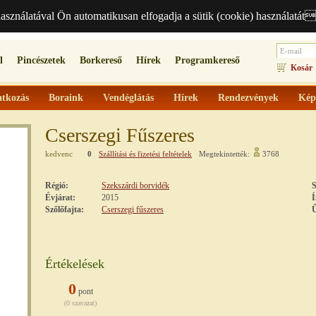
használatával Ön automatikusan elfogadja a sütik (cookie) használatát
l
Pincészetek
Borkereső
Hírek
Programkereső
Kosár
tkozás
Boraink
Vendéglátás
Hírek
Rendezvények
Kép
Cserszegi Fűszeres
kedvenc
0
Szállítási és fizetési feltételek
Megtekintették:
3768
Régió:
Szekszárdi borvidék
S
Évjárat:
2015
Í
Szőlőfajta:
Cserszegi fűszeres
Ű
Értékelések
0
pont
(0 szavazat)