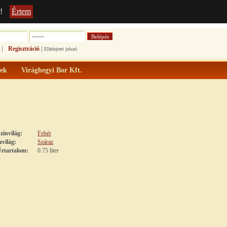
!
Értem
|
|
Regisztráció
Elfelejtett jelszó
ek
Virághegyi Bor Kft.
zínvilág:
Fehér
zvilág:
Száraz
rtartalom:
0.75 liter