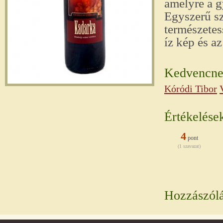
amelyre a g
Egyszerű sz
természetes
íz kép és a
Kedvencnek
Kóródi Tibor
Értékelése
4
pont
(1 szavazat)
Hozzászól