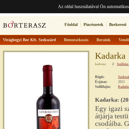
Az oldal használatával Ön automatikus
Főoldal
Pincészetek
Borkereső
Virághegyi Bor Kft. Szekszárd
Bemutatkozás
Boraink
Vendé
Kadarka
kedvenc
2
Szállítási
Régió:
Szekszá
Évjárat:
2011
Szőlőfajta:
Kadark
Kadarka: (20
Egy igazi s
átjárja tes
csodáiba. G