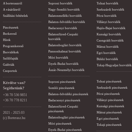
A borteraszról
Soproni borvidék
Tolnai borvidék
A vásárlásról
Nagy-Somlói borvidék
Szekszárdi borvidék
Szállítási feltételek
Balatonmelléki borvidék
Pécsi borvidék
Balaton-felvidéki borvidék
Villányi borvidék
Pincészetek
Badacsonyi borvidék
Hajós-Bajai borvidék
Borkereső
Balatonfüred-Csopaki
Kunsági borvidék
borvidék
Hírek
Csongrádi borvidék
Balatonboglári borvidék
Programkereső
Mátrai borvidék
Pannonhalmai borvidék
Borvidékek
Egri borvidék
Móri borvidék
Szőlőfajták
Bükki borvidék
Etyek-Budai borvidék
Galériák
Tokaj-Hegyaljai borvidék
Ászár-Neszmélyi borvidék
Csoportok
Tolnai pincészetek
Soproni pincészetek
Kérdése van?
Segíthetünk?
Szekszárdi pincészetek
Somlói pincészetek
Pécsi pincészetek
Balaton-felvidéki pincészetek
+36 70 536 9851
+36 70 778 8211
Villányi pincészetek
Badacsonyi pincészetek
Kunsági pincészetek
Balatonfüred-Csopaki
pincészetek
2021 - 2025.03
Mátrai pincészetek
Balatonboglári pincészetek
(c) Borterasz.hu
Egri pincészetek
Móri pincészetek
Tokaji pincészetek
Etyek-Budai pincészetek