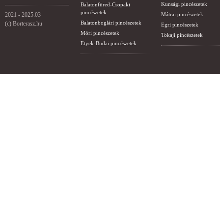
Kunsági pincészetek
Balatonfüred-Csopaki
pincészetek
2021 - 2025.03
Mátrai pincészetek
Balatonboglári pincészetek
(c) Borterasz.hu
Egri pincészetek
Móri pincészetek
Tokaji pincészetek
Etyek-Budai pincészetek