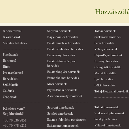
Hozzászól
A borteraszról
Soproni borvidék
Tolnai borvidék
A vásárlásról
Nagy-Somlói borvidék
Szekszárdi borvidék
Szállítási feltételek
Balatonmelléki borvidék
Pécsi borvidék
Balaton-felvidéki borvidék
Villányi borvidék
Pincészetek
Badacsonyi borvidék
Hajós-Bajai borvidék
Borkereső
Balatonfüred-Csopaki
Kunsági borvidék
borvidék
Hírek
Csongrádi borvidék
Balatonboglári borvidék
Programkereső
Mátrai borvidék
Pannonhalmai borvidék
Borvidékek
Egri borvidék
Móri borvidék
Szőlőfajták
Bükki borvidék
Etyek-Budai borvidék
Galériák
Tokaj-Hegyaljai borvidék
Ászár-Neszmélyi borvidék
Csoportok
Tolnai pincészetek
Soproni pincészetek
Kérdése van?
Segíthetünk?
Szekszárdi pincészetek
Somlói pincészetek
Pécsi pincészetek
Balaton-felvidéki pincészetek
+36 70 536 9851
+36 70 778 8211
Villányi pincészetek
Badacsonyi pincészetek