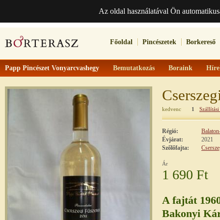
Az oldal használatával Ön automatikus
Főoldal
Pincészetek
Borkereső
Papp Pincészet Vonyarcvashegy
Bemutatkozás
Boraink
Híre
Cserszeg
kedvenc
1
Szállítási
Régió:
Balaton
Évjárat:
2021
Szőlőfajta:
Csersze
Ár
1 690 Ft
A fajtát 196
Bakonyi Káro