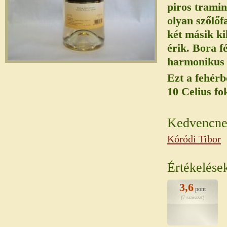
piros tramin
olyan szőlőf
két másik kik
érik. Bora fé
harmonikus 
Ezt a fehérb
10 Celius fo
Kedvencnek
Kóródi Tibor
Értékelése
3,6
pont
(7 szavazat)