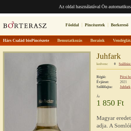
Az oldal használatával Ön automatikus
Főoldal
Pincészetek
Borkereső
Hárs Család bioPincészete
Bemutatkozás
Boraink
Vendéglát
Juhfark
kedvenc
0
Szállítási
Régió:
Pécsi b
Évjárat:
2021
Szőlőfajta:
Juhfark
Ár
1 850 Ft
Magyar eredetű
adja. A Somlói