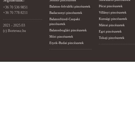
Segíthetünk?
Somlói pincészetek
Pécsi pincészetek
Balaton-felvidéki pincészetek
+36 70 536 9851
+36 70 778 8211
Villányi pincészetek
Badacsonyi pincészetek
Kunsági pincészetek
Balatonfüred-Csopaki
pincészetek
2021 - 2025.03
Mátrai pincészetek
Balatonboglári pincészetek
(c) Borterasz.hu
Egri pincészetek
Móri pincészetek
Tokaji pincészetek
Etyek-Budai pincészetek