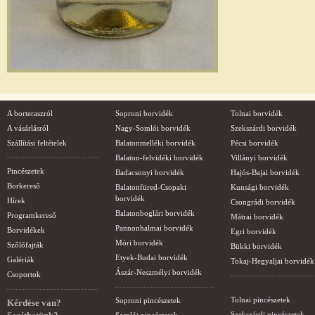
A borteraszról
Soproni borvidék
Tolnai borvidék
A vásárlásról
Nagy-Somlói borvidék
Szekszárdi borvidék
Szállítási feltételek
Balatonmelléki borvidék
Pécsi borvidék
Balaton-felvidéki borvidék
Villányi borvidék
Pincészetek
Badacsonyi borvidék
Hajós-Bajai borvidék
Borkereső
Balatonfüred-Csopaki
Kunsági borvidék
borvidék
Hírek
Csongrádi borvidék
Balatonboglári borvidék
Programkereső
Mátrai borvidék
Pannonhalmai borvidék
Borvidékek
Egri borvidék
Móri borvidék
Szőlőfajták
Bükki borvidék
Etyek-Budai borvidék
Galériák
Tokaj-Hegyaljai borvidék
Ászár-Neszmélyi borvidék
Csoportok
Tolnai pincészetek
Soproni pincészetek
Kérdése van?
Szekszárdi pincészetek