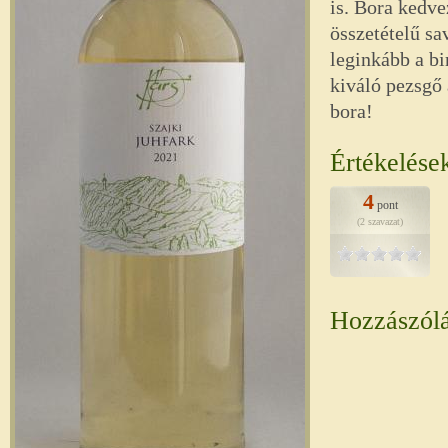
is. Bora kedve
összetételű sa
leginkább a bi
kiváló pezsgő
bora!
Értékelése
4
pont
(2 szavazat)
Hozzászól