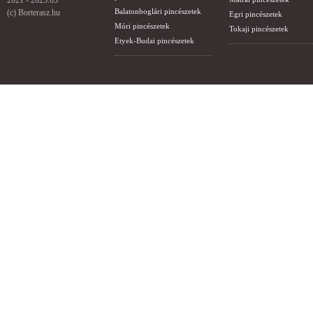
2021 - 2025.03
Balatonboglári pincészetek
(c) Borterasz.hu
Egri pincészetek
Móri pincészetek
Tokaji pincészetek
Etyek-Budai pincészetek