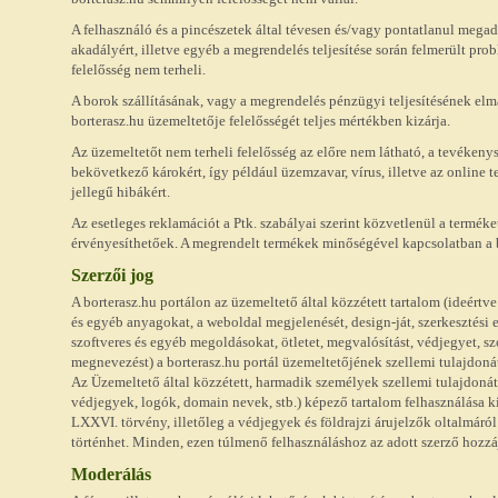
A felhasználó és a pincészetek által tévesen és/vagy pontatlanul megad
akadályért, illetve egyéb a megrendelés teljesítése során felmerült p
felelősség nem terheli.
A borok szállításának, vagy a megrendelés pénzügyi teljesítésének el
borterasz.hu üzemeltetője felelősségét teljes mértékben kizárja.
Az üzemeltetőt nem terheli felelősség az előre nem látható, a tevéken
bekövetkező károkért, így például üzemzavar, vírus, illetve az online
jellegű hibákért.
Az esetleges reklamációt a Ptk. szabályai szerint közvetlenül a termék
érvényesíthetőek. A megrendelt termékek minőségével kapcsolatban a b
Szerzői jog
A borterasz.hu portálon az üzemeltető által közzétett tartalom (ideértve
és egyéb anyagokat, a weboldal megjelenését, design-ját, szerkesztési e
szoftveres és egyéb megoldásokat, ötletet, megvalósítást, védjegyet, sz
megnevezést) a borterasz.hu portál üzemeltetőjének szellemi tulajdoná
Az Üzemeltető által közzétett, harmadik személyek szellemi tulajdonát 
védjegyek, logók, domain nevek, stb.) képező tartalom felhasználása ki
LXXVI. törvény, illetőleg a védjegyek és földrajzi árujelzők oltalmáról
történhet. Minden, ezen túlmenő felhasználáshoz az adott szerző hozzá
Moderálás