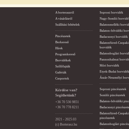
A borteraszról
Soproni borvidék
A vásárlásról
Nagy-Somlói borvidé
Szállítási feltételek
Balatonmelléki borvi
Balaton-felvidéki bor
Pincészetek
Badacsonyi borvidék
Borkereső
Balatonfüred-Csopaki
borvidék
Hírek
Balatonboglári borvi
Programkereső
Pannonhalmai borvid
Borvidékek
Móri borvidék
Szőlőfajták
Etyek-Budai borvidé
Galériák
Ászár-Neszmélyi bor
Csoportok
Soproni pincészetek
Kérdése van?
Segíthetünk?
Somlói pincészetek
Balaton-felvidéki pin
+36 70 536 9851
+36 70 778 8211
Badacsonyi pincészet
Balatonfüred-Csopaki
pincészetek
2021 - 2025.03
Balatonboglári pincés
(c) Borterasz.hu