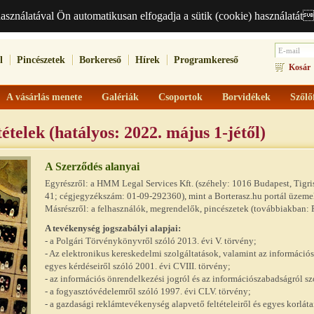
használatával Ön automatikusan elfogadja a sütik (cookie) használatát
l
Pincészetek
Borkereső
Hírek
Programkereső
Kosár
A vásárlás menete
Galériák
Csoportok
Borvidékek
Szőlő
ételek (hatályos: 2022. május 1-jétől)
A Szerződés alanyai
Egyrészről: a HMM Legal Services Kft. (széhely: 1016 Budapest, Tigri
41; cégjegyzékszám: 01-09-292360), mint a Borterasz.hu portál üzeme
Másrészről: a felhasználók, megrendelők, pincészetek (továbbiakban: 
A tevékenység jogszabályi alapjai:
- a Polgári Törvénykönyvről szóló 2013. évi V. törvény;
- Az elektronikus kereskedelmi szolgáltatások, valamint az információ
egyes kérdéseiről szóló 2001. évi CVIII. törvény;
- az információs önrendelkezési jogról és az információszabadságról sz
- a fogyasztóvédelemről szóló 1997. évi CLV. törvény;
-
a gazdasági reklámtevékenység alapvető feltételeiről és egyes korláta