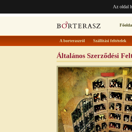
Az oldal 
Főolda
A borteraszról
Szállítási feltételek
Általános Szerződési Felt