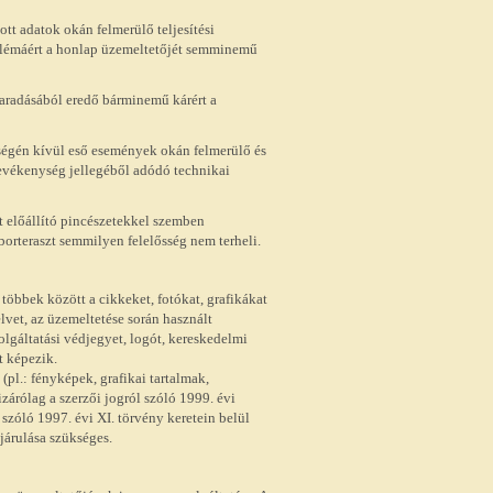
ott adatok okán felmerülő teljesítési
roblémáért a honlap üzemeltetőjét semminemű
maradásából eredő bárminemű kárért a
ységén kívül eső események okán felmerülő és
 tevékenység jellegéből adódó technikai
et előállító pincészetekkel szemben
orteraszt semmilyen felelősség nem terheli.
 többek között a cikkeket, fotókat, grafikákat
lvet, az üzemeltetése során használt
olgáltatási védjegyet, logót, kereskedelmi
t képezik.
(pl.: fényképek, grafikai tartalmak,
zárólag a szerzői jogról szóló 1999. évi
 szóló 1997. évi XI. törvény keretein belül
járulása szükséges.