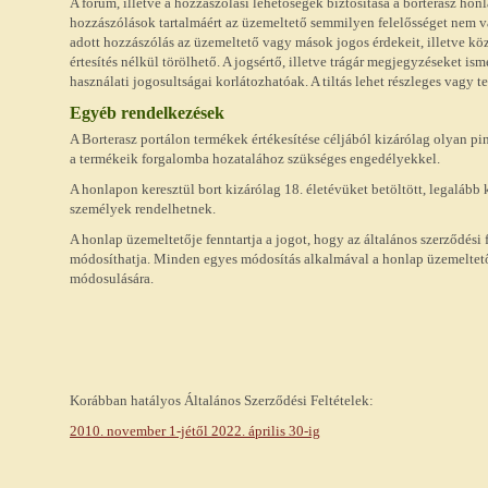
A fórum, illetve a hozzászólási lehetőségek biztosítása a borterasz hon
hozzászólások tartalmáért az üzemeltető semmilyen felelősséget nem 
adott hozzászólás az üzemeltető vagy mások jogos érdekeit, illetve köze
értesítés nélkül törölhető. A jogsértő, illetve trágár megjegyzéseket is
használati jogosultságai korlátozhatóak. A tiltás lehet részleges vagy t
Egyéb rendelkezések
A Borterasz portálon termékek értékesítése céljából kizárólag olyan pi
a termékeik forgalomba hozatalához szükséges engedélyekkel.
A honlapon keresztül bort kizárólag 18. életévüket betöltött, legaláb
személyek rendelhetnek.
A honlap üzemeltetője fenntartja a jogot, hogy az általános szerződési
módosíthatja. Minden egyes módosítás alkalmával a honlap üzemeltetőj
módosulására.
Korábban hatályos Általános Szerződési Feltételek:
2010. november 1-jétől 2022. április 30-ig