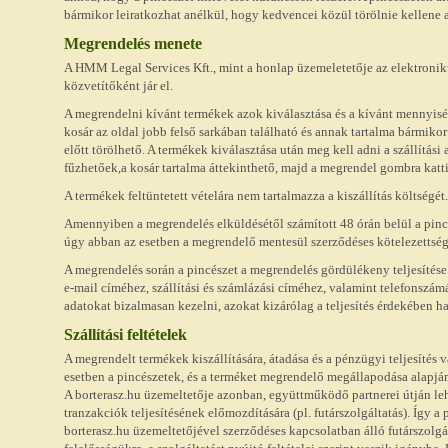
bármikor leiratkozhat anélkül, hogy kedvencei közül törölnie kellene a
Megrendelés menete
A HMM Legal Services Kft., mint a honlap üzemeletetője az elektronik
közvetítőként jár el.
A megrendelni kívánt termékek azok kiválasztása és a kívánt mennyisé
kosár az oldal jobb felső sarkában található és annak tartalma bármikor
előtt törölhető. A termékek kiválasztása után meg kell adni a szállítá
fűzhetőek,a kosár tartalma áttekinthető, majd a megrendel gombra katt
A termékek feltüntetett vételára nem tartalmazza a kiszállítás költségét.
Amennyiben a megrendelés elküldésétől számított 48 órán belül a pinc
úgy abban az esetben a megrendelő mentesül szerződéses kötelezettség
A megrendelés során a pincészet a megrendelés gördülékeny teljesítés
e-mail címéhez, szállítási és számlázási címéhez, valamint telefonszám
adatokat bizalmasan kezelni, azokat kizárólag a teljesítés érdekében ha
Szállítási feltételek
A megrendelt termékek kiszállítására, átadása és a pénzügyi teljesítés
esetben a pincészetek, és a terméket megrendelő megállapodása alapján
A borterasz.hu üzemeltetője azonban, együttműködő partnerei útján leh
tranzakciók teljesítésének előmozdítására (pl. futárszolgáltatás). Így 
borterasz.hu üzemeltetőjével szerződéses kapcsolatban álló futárszolgála