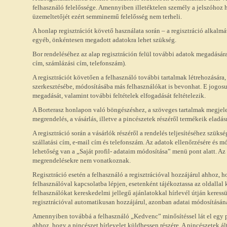
felhasználó felelőssége. Amennyiben illetéktelen személy a jelszóhoz h
üzemeltetőjét ezért semminemű felelősség nem terheli.
A honlap regisztrációt követő használata során – a regisztráció alkal
egyéb, önkéntesen megadott adatokra lehet szükség.
Bor rendeléséhez az alap regisztráción felül további adatok megadására
cím, számlázási cím, telefonszám).
A regisztrációt követően a felhasználó további tartalmak létrehozására,
szerkesztésébe, módosításába más felhasználókat is bevonhat. E jogos
megadását, valamint további feltételek elfogadását feltételezik.
A Borterasz honlapon való böngészéshez, a szöveges tartalmak megjele
megrendelés, a vásárlás, illetve a pincészetek részéről termékeik eladásr
A regisztráció során a vásárlók részéről a rendelés teljesítéséhez szük
szállatási cím, e-mail cím és telefonszám. Az adatok ellenőrzésére és mó
lehetőség van a „Saját profil- adataim módosítása” menü pont alatt. A
megrendelésekre nem vonatkoznak.
Regisztráció esetén a felhasználó a regisztrációval hozzájárul ahhoz, h
felhasználóval kapcsolatba lépjen, esetenként tájékoztassa az oldallal 
felhasználókat kereskedelmi jellegű ajánlatokkal hírlevél útján keres
regisztrációval automatikusan hozzájárul, azonban adatai módosításánál
Amennyiben továbbá a felhasználó „Kedvenc” minősítéssel lát el egy p
ahhoz, hogy a pincészet hírlevelet küldhessen részére. A pincészetek ált