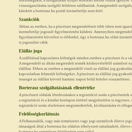
felelősségükre, a szolgáltatást nyújtó feltételei szerint veszik igénybe.
visszaigazolására szolgáló felületen találhatóak. A megrendelt szolgál
károkért a borterasz.hu portál üzemeltetője nem felel.
Szankciók
Abban az esetben, ha a pincészet megrendeléseit több ízben nem igazolj
üzemeltetője jogosult figyelmeztetést küldeni. Amennyiben megrendel
figyelmeztetést követően is előfordul, úgy a borterasz.hu oldal üzemelt
is jogosulttá válik.
Elállás joga
A szállítással kapcsolatos költségek minden esetben a pincészet és a v
A megrendelő az általa megrendelt termék kézhezvételétől számított 
elállhat. Ebben az esetben a megrendelő viseli az elállási jog gyakorlá
kapcsolatban felmerült költségeket. A pincészet az elállási jog gyakorlá
összeget az elállást követő harminc napon belül köteles visszatéríteni.
Borterasz szolgáltatásának ellenértéke
A pincészeti oldalak létrehozásakor a regisztráció során a pincészetek
a regisztráció és a kínálat honlapon történő megjelenítése is ingyenes
regisztráció során részletesen megismerhetőek, kiválasztására és elfogadá
Felelősségkorlátozás
A Felhasználók, vagy más természetes vagy jogi személyek illetve jog
társaságok által a borterasz.hu oldalon elhelyezett tartalmakért, illetve
borterasz.hu semmilyen felelősséget nem vállal.