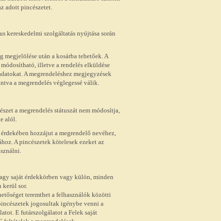
z adott pincészetet.
us kereskedelmi szolgáltatás nyújtása során
g megjelölése után a kosárba tehetőek. A
 módosítható, illetve a rendelés elküldése
si adatokat. A megrendeléshez megjegyzések
intva a megrendelés véglegessé válik.
észet a megrendelés státuszát nem módosítja,
e alól.
e érdekében hozzájut a megrendelő nevéhez,
ához. A pincészetek kötelesek ezeket az
sználni.
 vagy saját érdekkörben vagy külön, minden
 kerül sor.
etőséget teremthet a felhasználók közötti
a pincészetek jogosultak igénybe venni a
tot. E futárszolgálatot a Felek saját