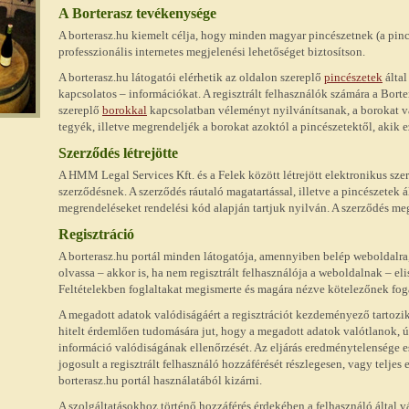
A Borterasz tevékenysége
A borterasz.hu kiemelt célja, hogy minden magyar pincészetnek (a pinc
professzionális internetes megjelenési lehetőséget biztosítson.
A borterasz.hu látogatói elérhetik az oldalon szereplő
pincészetek
által
kapcsolatos – információkat. A regisztrált felhasználók számára a Bort
szereplő
borokkal
kapcsolatban véleményt nyilvánítsanak, a borokat v
tegyék, illetve megrendeljék a borokat azoktól a pincészetektől, akik ez
Szerződés létrejötte
A HMM Legal Services Kft. és a Felek között létrejött elektronikus sze
szerződésnek. A szerződés ráutaló magatartással, illetve a pincészetek ál
megrendeléseket rendelési kód alapján tartjuk nyilván. A szerződés m
Regisztráció
A borterasz.hu portál minden látogatója, amennyiben belép weboldalr
olvassa – akkor is, ha nem regisztrált felhasználója a weboldalnak – el
Feltételekben foglaltakat megismerte és magára nézve kötelezőnek foga
A megadott adatok valódiságáért a regisztrációt kezdeményező tartoz
hitelt érdemlően tudomására jut, hogy a megadott adatok valótlanok, 
információ valódiságának ellenőrzését. Az eljárás eredménytelensége es
jogosult a regisztrált felhasználó hozzáférését részlegesen, vagy teljes 
borterasz.hu portál használatából kizárni.
A szolgáltatásokhoz történő hozzáférés érdekében a felhasználó által v