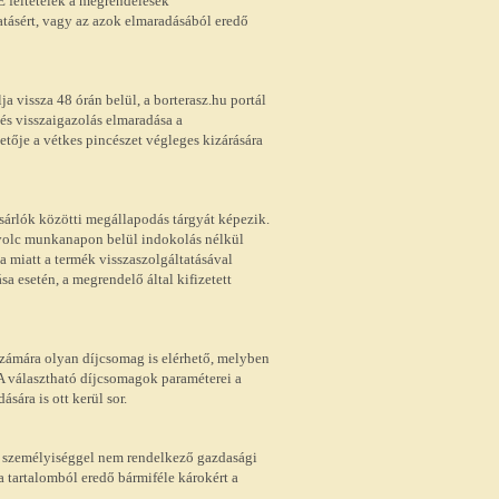
 E feltételek a megrendelések
tatásért, vagy az azok elmaradásából eredő
a vissza 48 órán belül, a borterasz.hu portál
és visszaigazolás elmaradása a
etője a vétkes pincészet végleges kizárására
ásárlók közötti megállapodás tárgyát képezik.
nyolc munkanapon belül indokolás nélkül
sa miatt a termék visszaszolgáltatásával
sa esetén, a megrendelő által kifizetett
 számára olyan díjcsomag is elérhető, melyben
. A választható díjcsomagok paraméterei a
sára is ott kerül sor.
i személyiséggel nem rendelkező gazdasági
 a tartalomból eredő bármiféle károkért a