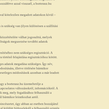
ozzáférve azzal visszaél, a borterasz.hu
mával kötelezően megadott adatokon kívül –
 is szükség van (ilyen különösen a szállítási
 közzétételére válhat jogosulttá, melyek
ultságok megszerzése további adatok
nítéséhez nem szükséges regisztráció. A
a történő felajánlása regisztrációhoz kötött.
séges adatok megadása szükséges. Így név,
dosítására, illetve törlésére bármikor
z esetleges módosítások azonban a már leadott
ogy a borterasz.hu üzemeltetője a
kapcsolatos változásokról, információkról. A
sük meg, mely fogadásához felhasználó a
 bármikor leiratkozhat arról.
incészetet, úgy abban az esetben hozzájárul
al küldött hírlevelekről a felhasználó szintén