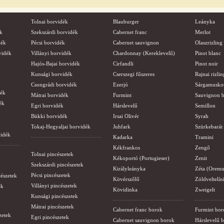
Tolnai borvidék
Blauburger
Leányka
k
Szekszárdi borvidék
Cabernet franc
Merlot
dék
Pécsi borvidék
Cabernet sauvignon
Olaszrizling
vidék
Villányi borvidék
Chardonnay (Kereklevelű)
Pinot blanc
Hajós-Bajai borvidék
Cirfandli
Pinot noir
Kunsági borvidék
Cserszegi fűszeres
Rajnai rizlin
Csongrádi borvidék
Ezerjó
Sárgamusko
dék
Mátrai borvidék
Furmint
Sauvignon b
ék
Egri borvidék
Hárslevelű
Semillon
Bükki borvidék
Irsai Olivér
Syrah
k
Tokaj-Hegyaljai borvidék
Juhfark
Szürkebarát
vidék
Kadarka
Tramini
Kékfrankos
Zengő
Tolnai pincészetek
Kékoportó (Portugieser)
Zenit
Szekszárdi pincészetek
Királyleányka
Zéta (Oremu
Pécsi pincészetek
cészetek
Kövérszőlő
Zöldveltelín
Villányi pincészetek
ek
Kövidinka
Zweigelt
Kunsági pincészetek
Mátrai pincészetek
Cabernet franc borok
Furmint bor
zetek
Egri pincészetek
Cabernet sauvignon borok
Hárslevelű 