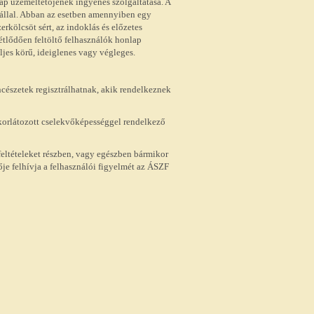
lap üzemeltetőjének ingyenes szolgáltatása. A
vállal. Abban az esetben amennyiben egy
rkölcsöt sért, az indoklás és előzetes
métlődően feltöltő felhasználók honlap
eljes körű, ideiglenes vagy végleges.
ncészetek regisztrálhatnak, akik rendelkeznek
b korlátozott cselekvőképességgel rendelkező
 feltételeket részben, vagy egészben bármikor
e felhívja a felhasználói figyelmét az ÁSZF