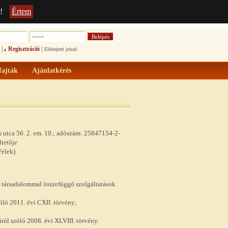
!
Értem
|
|
Regisztráció
Elfelejtett jelszó
fajták
Ajánlatkérés
s utca 56. 2. em. 10.; adószám: 25847154-2-
ltetője
Felek)
s társadalommal összefüggő szolgáltatások
óló 2011. évi CXII. törvény
;
iról szóló 2008. évi XLVIII. törvén
y.