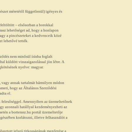
észet méretétől függetlenül) igényes és
 feltöltött – elsősorban a borokkal
erasz lehetőséget ad, hogy a honlapon
agy a pincészeteket a kedvenceik közé
t lehetővé tették.
rződés nem minősül írásba foglalt
tal küldött visszaigazolással jön létre. A
egkötésének nyelve: magyar.
a, vagy annak tartalmát bármilyen módon
ismeri, hogy az Általános Szerződési
dta el.
ik felesőséggel. Amennyiben az üzemeltetőnek
úgy azonnali hatállyal kezdeményezheti az
etén a borterasz.hu portál üzemeltetője
egészében korlátozni, illetve felhasználót a
álasztott jelszó titkosságának megőrzése a