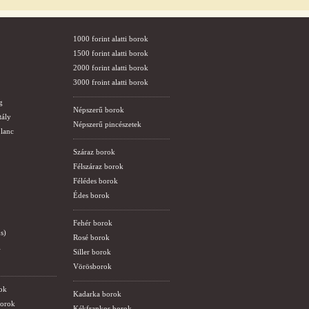
1000 forint alatti borok
1500 forint alatti borok
2000 forint alatti borok
3000 froint alatti borok
g
Népszerű borok
tály
Népszerű pincészetek
lanc
Száraz borok
Félszáraz borok
Félédes borok
Édes borok
Fehér borok
s)
Rosé borok
i
Siller borok
Vörösborok
ok
Kadarka borok
borok
Kékfrankos borok