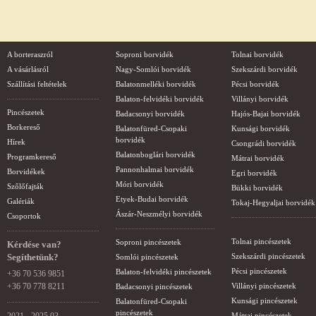
A borteraszról
Soproni borvidék
Tolnai borvidék
A vásárlásról
Nagy-Somlói borvidék
Szekszárdi borvidék
Szállítási feltételek
Balatonmelléki borvidék
Pécsi borvidék
Balaton-felvidéki borvidék
Villányi borvidék
Pincészetek
Badacsonyi borvidék
Hajós-Bajai borvidék
Borkereső
Balatonfüred-Csopaki
Kunsági borvidék
borvidék
Hírek
Csongrádi borvidék
Balatonboglári borvidék
Programkereső
Mátrai borvidék
Pannonhalmai borvidék
Borvidékek
Egri borvidék
Móri borvidék
Szőlőfajták
Bükki borvidék
Etyek-Budai borvidék
Galériák
Tokaj-Hegyaljai borvidék
Ászár-Neszmélyi borvidék
Csoportok
Tolnai pincészetek
Soproni pincészetek
Kérdése van?
Segíthetünk?
Szekszárdi pincészetek
Somlói pincészetek
Pécsi pincészetek
Balaton-felvidéki pincészetek
+36 70 536 9851
+36 70 778 8211
Villányi pincészetek
Badacsonyi pincészetek
Kunsági pincészetek
Balatonfüred-Csopaki
pincészetek
Mátrai pincészetek