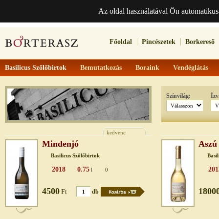
Az oldal használatával Ön automatikus
Főoldal
Pincészetek
Borkereső
Basilicus Szőlőbirtok
Bemutatkozás
Boraink
Vendéglátás
Színvilág:
Ízv
kedvenc
Mindenjó
Aszú 
Basilicus Szőlőbirtok
Basil
2018
0.75
201
l
0
4500
1800
Ft
db