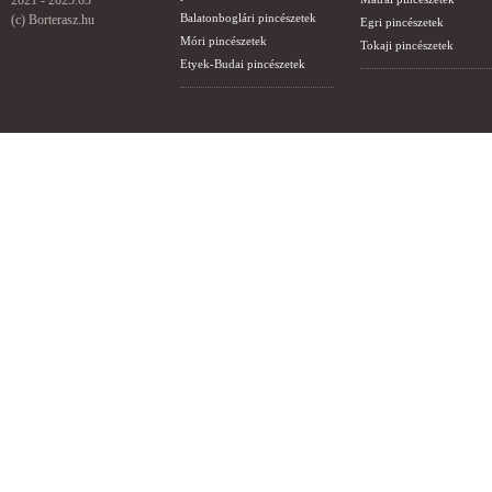
2021 - 2025.03
Balatonboglári pincészetek
(c) Borterasz.hu
Egri pincészetek
Móri pincészetek
Tokaji pincészetek
Etyek-Budai pincészetek