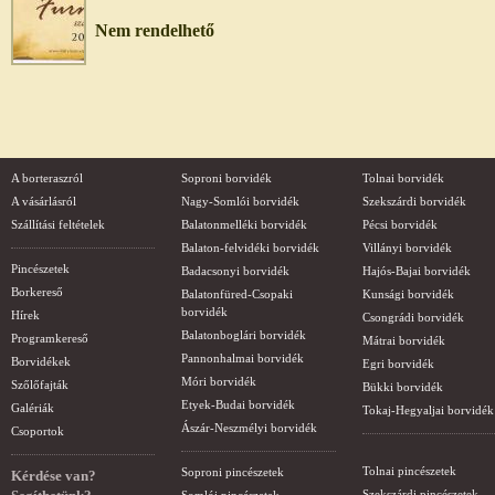
Nem rendelhető
A borteraszról
Soproni borvidék
Tolnai borvidék
A vásárlásról
Nagy-Somlói borvidék
Szekszárdi borvidék
Szállítási feltételek
Balatonmelléki borvidék
Pécsi borvidék
Balaton-felvidéki borvidék
Villányi borvidék
Pincészetek
Badacsonyi borvidék
Hajós-Bajai borvidék
Borkereső
Balatonfüred-Csopaki
Kunsági borvidék
borvidék
Hírek
Csongrádi borvidék
Balatonboglári borvidék
Programkereső
Mátrai borvidék
Pannonhalmai borvidék
Borvidékek
Egri borvidék
Móri borvidék
Szőlőfajták
Bükki borvidék
Etyek-Budai borvidék
Galériák
Tokaj-Hegyaljai borvidék
Ászár-Neszmélyi borvidék
Csoportok
Tolnai pincészetek
Soproni pincészetek
Kérdése van?
Szekszárdi pincészetek