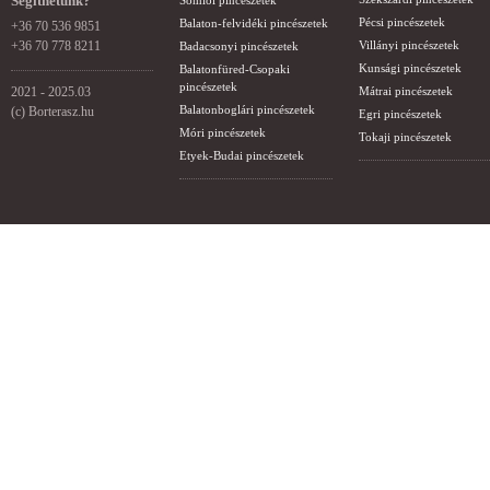
Segíthetünk?
Somlói pincészetek
Pécsi pincészetek
Balaton-felvidéki pincészetek
+36 70 536 9851
+36 70 778 8211
Villányi pincészetek
Badacsonyi pincészetek
Kunsági pincészetek
Balatonfüred-Csopaki
pincészetek
2021 - 2025.03
Mátrai pincészetek
Balatonboglári pincészetek
(c) Borterasz.hu
Egri pincészetek
Móri pincészetek
Tokaji pincészetek
Etyek-Budai pincészetek