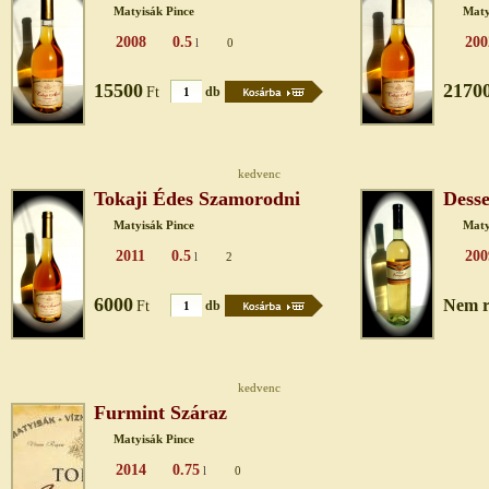
Matyisák Pince
Maty
2008
0.5
200
l
0
15500
2170
Ft
db
kedvenc
Tokaji Édes Szamorodni
Desse
Matyisák Pince
Maty
2011
0.5
200
l
2
6000
Nem r
Ft
db
kedvenc
Furmint Száraz
Matyisák Pince
2014
0.75
l
0