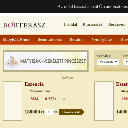
Az oldal használatával Ön automatikus
Főoldal
Pincészetek
Borkereső
Matyisák Pince
Bemutatkozás
Boraink
Vendéglátás
Hír
Színvilág:
Ízv
kedvenc
Eszencia
Eszen
Matyisák Pince
Maty
2004
0.375
200
l
0
180000
1400
Ft
db