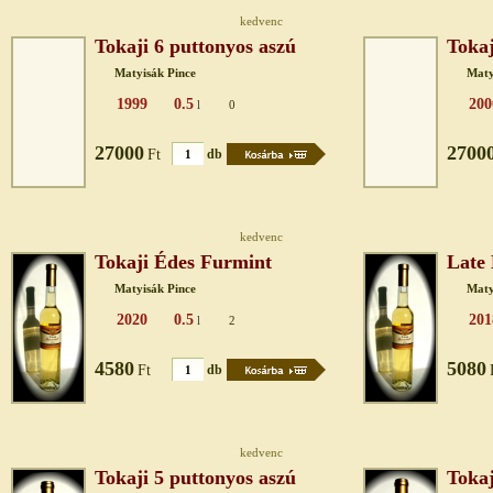
kedvenc
Tokaji 6 puttonyos aszú
Tokaj
Matyisák Pince
Maty
1999
0.5
200
l
0
27000
2700
Ft
db
kedvenc
Tokaji Édes Furmint
Late
Matyisák Pince
Maty
2020
0.5
201
l
2
4580
5080
Ft
db
kedvenc
Tokaji 5 puttonyos aszú
Tokaj