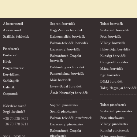
A borteraszról
Soproni borvidék
Tolnai borvidék
A vásárlásról
Nagy-Somlói borvidék
Szekszárdi borvidék
Szállítási feltételek
Balatonmelléki borvidék
Pécsi borvidék
Balaton-felvidéki borvidék
Villányi borvidék
Pincészetek
Badacsonyi borvidék
Hajós-Bajai borvidék
Borkereső
Balatonfüred-Csopaki
Kunsági borvidék
borvidék
Hírek
Csongrádi borvidék
Balatonboglári borvidék
Programkereső
Mátrai borvidék
Pannonhalmai borvidék
Borvidékek
Egri borvidék
Móri borvidék
Szőlőfajták
Bükki borvidék
Etyek-Budai borvidék
Galériák
Tokaj-Hegyaljai borvidék
Ászár-Neszmélyi borvidék
Csoportok
Tolnai pincészetek
Soproni pincészetek
Kérdése van?
Segíthetünk?
Szekszárdi pincészetek
Somlói pincészetek
Pécsi pincészetek
Balaton-felvidéki pincészetek
+36 70 536 9851
+36 70 778 8211
Villányi pincészetek
Badacsonyi pincészetek
Kunsági pincészetek
Balatonfüred-Csopaki
pincészetek
Mátrai pincészetek