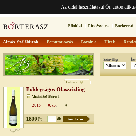
Az oldal használatával Ön automatikus
Főoldal
Pincészetek
Borkereső
Almási Szőlőbirtok
Bemutatkozás
Boraink
Hírek
Rende
Színvilág:
Ízv
kedvenc
Boldogságos Olaszrizling
Almási Szőlőbirtok
2013
0.75
l
0
1800
Ft
db