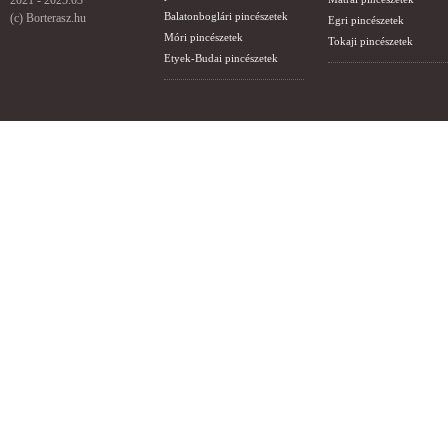
2021 - 2025.03
Balatonboglári pincészetek
(c) Borterasz.hu
Egri pincészetek
Móri pincészetek
Tokaji pincészetek
Etyek-Budai pincészetek