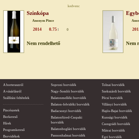
kedvenc
Szinkópa
Egybő
Anonym Pince
Anon
2014
0.75
201
l
0
Nem rendelhető
Nem r
A borteraszról
Soproni borvidék
Tolnai borvidék
A vásárlásról
Nagy-Somlói borvidék
Szekszárdi borvidék
Szállítási feltételek
Balatonmelléki borvidék
Pécsi borvidék
Balaton-felvidéki borvidék
Villányi borvidék
Pincészetek
Badacsonyi borvidék
Hajós-Bajai borvidék
Borkereső
Balatonfüred-Csopaki
Kunsági borvidék
borvidék
Hírek
Csongrádi borvidék
Balatonboglári borvidék
Programkereső
Mátrai borvidék
Pannonhalmai borvidék
Borvidékek
Egri borvidék