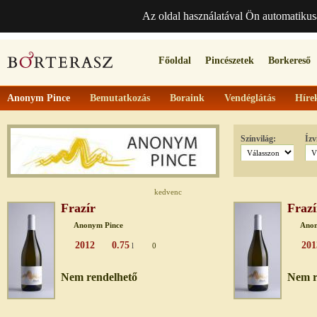
Az oldal használatával Ön automatikus
Főoldal
Pincészetek
Borkereső
Anonym Pince
Bemutatkozás
Boraink
Vendéglátás
Híre
Színvilág:
Ízv
kedvenc
Frazír
Frazí
Anonym Pince
Anon
2012
0.75
201
l
0
Nem rendelhető
Nem r