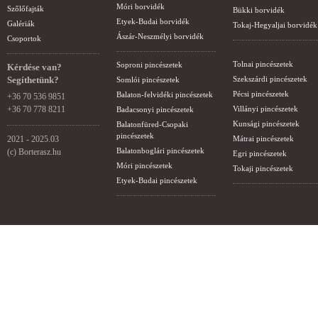
Móri borvidék
Szőlőfajták
Bükki borvidék
Etyek-Budai borvidék
Galériák
Tokaj-Hegyaljai borvidék
Ászár-Neszmélyi borvidék
Csoportok
Tolnai pincészetek
Soproni pincészetek
Kérdése van?
Segíthetünk?
Szekszárdi pincészetek
Somlói pincészetek
Pécsi pincészetek
Balaton-felvidéki pincészetek
+36 70 536 9851
+36 70 778 8211
Villányi pincészetek
Badacsonyi pincészetek
Kunsági pincészetek
Balatonfüred-Csopaki
pincészetek
2021 - 2025.03
Mátrai pincészetek
Balatonboglári pincészetek
(c) Borterasz.hu
Egri pincészetek
Móri pincészetek
Tokaji pincészetek
Etyek-Budai pincészetek