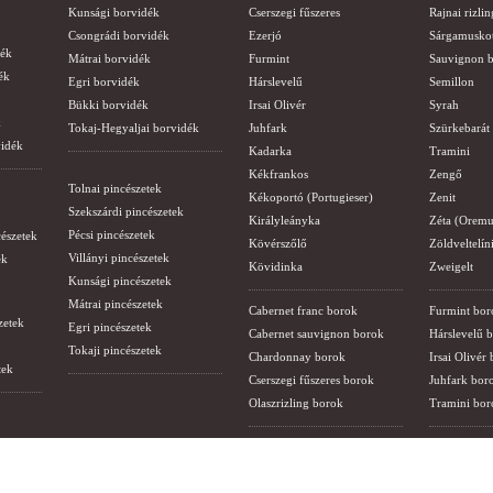
Kunsági borvidék
Cserszegi fűszeres
Rajnai rizlin
Csongrádi borvidék
Ezerjó
Sárgamusko
dék
Mátrai borvidék
Furmint
Sauvignon b
ék
Egri borvidék
Hárslevelű
Semillon
Bükki borvidék
Irsai Olivér
Syrah
k
Tokaj-Hegyaljai borvidék
Juhfark
Szürkebarát
vidék
Kadarka
Tramini
Kékfrankos
Zengő
Tolnai pincészetek
Kékoportó (Portugieser)
Zenit
Szekszárdi pincészetek
Királyleányka
Zéta (Oremu
Pécsi pincészetek
cészetek
Kövérszőlő
Zöldveltelín
Villányi pincészetek
ek
Kövidinka
Zweigelt
Kunsági pincészetek
Mátrai pincészetek
Cabernet franc borok
Furmint bor
zetek
Egri pincészetek
Cabernet sauvignon borok
Hárslevelű 
Tokaji pincészetek
Chardonnay borok
Irsai Olivér
tek
Cserszegi fűszeres borok
Juhfark bor
Olaszrizling borok
Tramini bor