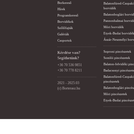
Borkereső
Balatonfüred-Csopaki
borvidék
Hírek
Balatonboglári borvi
Programkereső
Pannonhalmai borvid
Borvidékek
Móri borvidék
Szőlőfajták
Etyek-Budai borvidé
Galériák
Ászár-Neszmélyi bor
Csoportok
Soproni pincészetek
Kérdése van?
Segíthetünk?
Somlói pincészetek
Balaton-felvidéki pin
+36 70 536 9851
+36 70 778 8211
Badacsonyi pincészet
Balatonfüred-Csopaki
pincészetek
2021 - 2025.03
Balatonboglári pincés
(c) Borterasz.hu
Móri pincészetek
Etyek-Budai pincésze