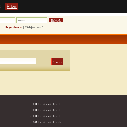
!
Értem
|
|
Regisztráció
Elfelejtett jelszó
1000 forint alatti borok
1500 forint alatti borok
2000 forint alatti borok
3000 froint alatti borok