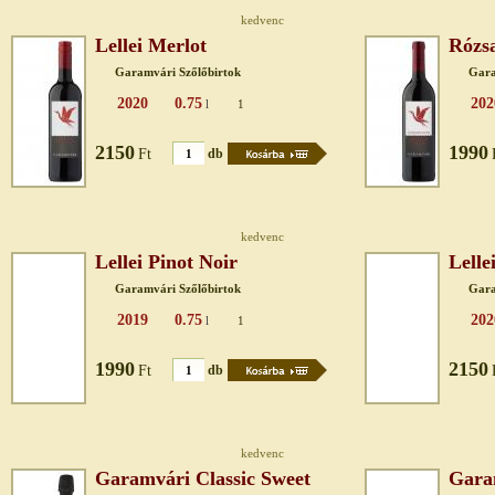
kedvenc
Lellei Merlot
Rózsa
Garamvári Szőlőbirtok
Gara
2020
0.75
202
l
1
2150
1990
Ft
db
kedvenc
Lellei Pinot Noir
Lelle
Garamvári Szőlőbirtok
Gara
2019
0.75
202
l
1
1990
2150
Ft
db
kedvenc
Garamvári Classic Sweet
Gara