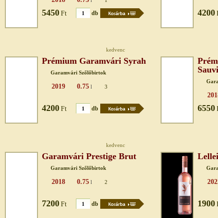
l
1
5450
4200
Ft
db
kedvenc
Prémium Garamvári Syrah
Prém
Sauv
Garamvári Szőlőbirtok
Gara
2019
0.75
l
3
201
4200
6550
Ft
db
kedvenc
Garamvári Prestige Brut
Lelle
Garamvári Szőlőbirtok
Gara
2018
0.75
202
l
2
7200
1900
Ft
db