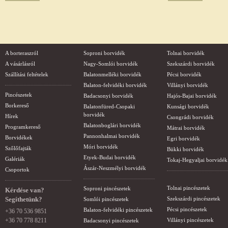
A borteraszról
Soproni borvidék
Tolnai borvidék
A vásárlásról
Nagy-Somlói borvidék
Szekszárdi borvidék
Szállítási feltételek
Balatonmelléki borvidék
Pécsi borvidék
Balaton-felvidéki borvidék
Villányi borvidék
Pincészetek
Badacsonyi borvidék
Hajós-Bajai borvidék
Borkereső
Balatonfüred-Csopaki
Kunsági borvidék
borvidék
Hírek
Csongrádi borvidék
Balatonboglári borvidék
Programkereső
Mátrai borvidék
Pannonhalmai borvidék
Borvidékek
Egri borvidék
Móri borvidék
Szőlőfajták
Bükki borvidék
Etyek-Budai borvidék
Galériák
Tokaj-Hegyaljai borvidék
Ászár-Neszmélyi borvidék
Csoportok
Tolnai pincészetek
Soproni pincészetek
Kérdése van?
Segíthetünk?
Szekszárdi pincészetek
Somlói pincészetek
Pécsi pincészetek
Balaton-felvidéki pincészetek
+36 70 536 9851
+36 70 778 8211
Villányi pincészetek
Badacsonyi pincészetek