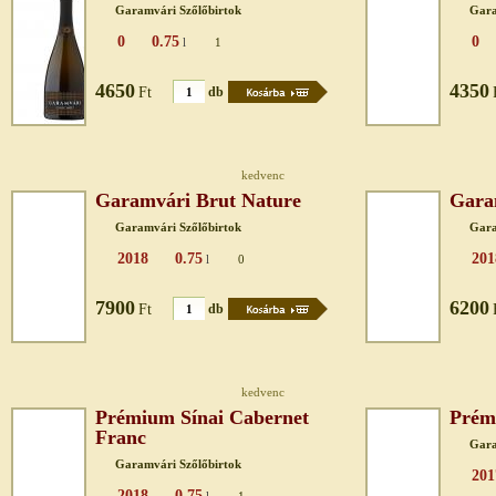
Garamvári Szőlőbirtok
Gara
0
0.75
0
l
1
4650
4350
Ft
db
kedvenc
Garamvári Brut Nature
Gara
Garamvári Szőlőbirtok
Gara
2018
0.75
201
l
0
7900
6200
Ft
db
kedvenc
Prémium Sínai Cabernet
Prém
Franc
Gara
Garamvári Szőlőbirtok
201
2018
0.75