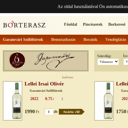
Az oldal használatával Ön automatikus
Főoldal
Pincészetek
Borkereső
Garamvári Szőlőbirtok
Bemutatkozás
Boraink
Vendéglátás
Színvilág:
Ízv
kedvenc
Lellei Irsai Olivér
Lelle
Garamvári Szőlőbirtok
Gara
2022
0.75
202
l
2
1990
1750
Ft
db