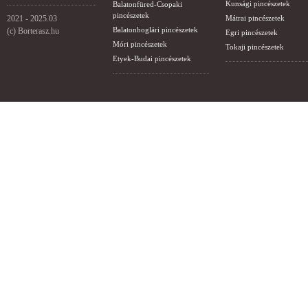
Kunsági pincészetek
Balatonfüred-Csopaki
pincészetek
2021 - 2025.03
Mátrai pincészetek
Balatonboglári pincészetek
(c) Borterasz.hu
Egri pincészetek
Móri pincészetek
Tokaji pincészetek
Etyek-Budai pincészetek